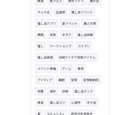
関東
夏フェス
野外ライブ
握手会
チェキ会
生誕祭
推し活イベント
推し活アプリ
夏イベント
暑さ対策
関西
奈良
オタク
推し活仲間
推し
ワークショップ
コスプレ
推し活英語
収納アイデア収納アイテム
イベント準備
ゲーム
事例
アイディア
観劇
宝塚
宝塚歌劇団
兵庫
海外
収納
推し活グッズ
課金
推し活コツ
心理学
オタ活
夏
コミュニティ
経営方針発表会